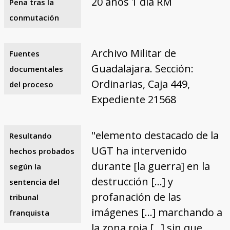
20 años 1 día RM
Pena tras la
conmutación
Archivo Militar de
Fuentes
Guadalajara. Sección:
documentales
Ordinarias, Caja 449,
del proceso
Expediente 21568
"elemento destacado de la
Resultando
UGT ha intervenido
hechos probados
durante [la guerra] en la
según la
destrucción […] y
sentencia del
profanación de las
tribunal
imágenes […] marchando a
franquista
la zona roja […] sin que