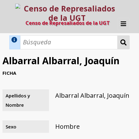
Censo de Represaliados de la UGT
Inicio
Métodos de búsqueda
Albarral Albarral, Joaquín
Búsqueda Dinámica
Búsqueda Avanzada
Filtros A-Z
FICHA
Directorio A-Z
Provincias de nacimiento
Profesión
Cárceles
Condenados a muerte
Condenados a muerte (con busca
Ejecutados
El proyecto
dinámica)
Albarral Albarral, Joaquín
Apellidos y
Razones y objetivos
El equipo
Colaboradores
Fuentes documentales
Nombre
Hombre
Sexo