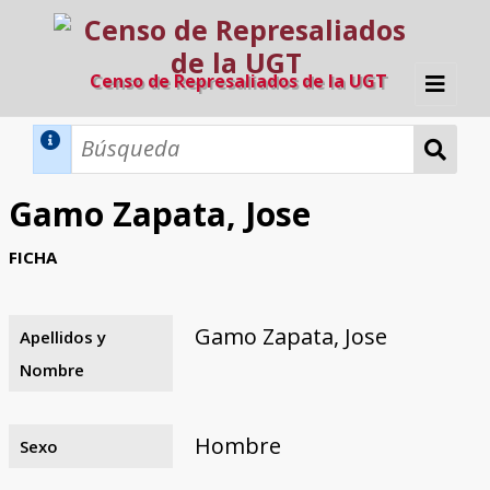
Censo de Represaliados de la UGT
Inicio
Métodos de búsqueda
Gamo Zapata, Jose
Búsqueda Dinámica
Búsqueda Avanzada
Filtros A-Z
FICHA
Directorio A-Z
Provincias de nacimiento
Profesión
Cárceles
Condenados a muerte
Condenados a muerte (con busca
Ejecutados
El proyecto
dinámica)
Gamo Zapata, Jose
Apellidos y
Razones y objetivos
El equipo
Colaboradores
Fuentes documentales
Nombre
Hombre
Sexo