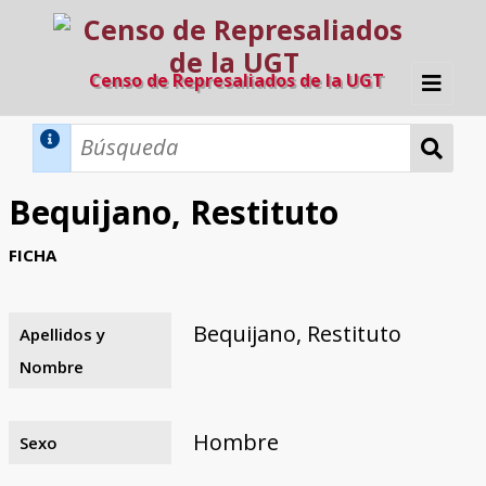
Censo de Represaliados de la UGT
Inicio
Métodos de búsqueda
Bequijano, Restituto
Búsqueda Dinámica
Búsqueda Avanzada
Filtros A-Z
FICHA
Directorio A-Z
Provincias de nacimiento
Profesión
Cárceles
Condenados a muerte
Condenados a muerte (con busca
Ejecutados
El proyecto
dinámica)
Bequijano, Restituto
Apellidos y
Razones y objetivos
El equipo
Colaboradores
Fuentes documentales
Nombre
Hombre
Sexo