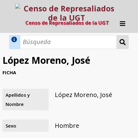
Censo de Represaliados de la UGT
Inicio
Métodos de búsqueda
López Moreno, José
Búsqueda Dinámica
Búsqueda Avanzada
Filtros A-Z
FICHA
Directorio A-Z
Provincias de nacimiento
Profesión
Cárceles
Condenados a muerte
Condenados a muerte (con busca
Ejecutados
El proyecto
dinámica)
López Moreno, José
Apellidos y
Razones y objetivos
El equipo
Colaboradores
Fuentes documentales
Nombre
Hombre
Sexo