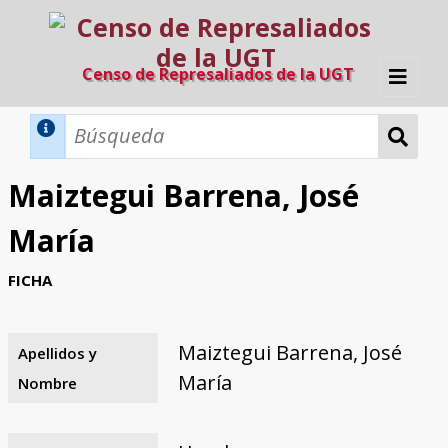
Censo de Represaliados de la UGT
Inicio
Métodos de búsqueda
Maiztegui Barrena, José
Búsqueda Dinámica
Búsqueda Avanzada
Filtros A-Z
María
Directorio A-Z
Provincias de nacimiento
Profesión
Cárceles
Condenados a muerte
Condenados a muerte (con busca
Ejecutados
El proyecto
FICHA
dinámica)
Razones y objetivos
El equipo
Colaboradores
Fuentes documentales
Maiztegui Barrena, José
Apellidos y
María
Nombre