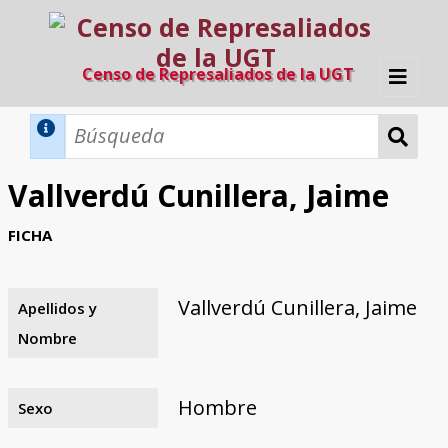
Censo de Represaliados de la UGT
Inicio
Métodos de búsqueda
Vallverdú Cunillera, Jaime
Búsqueda Dinámica
Búsqueda Avanzada
Filtros A-Z
FICHA
Directorio A-Z
Provincias de nacimiento
Profesión
Cárceles
Condenados a muerte
Condenados a muerte (con busca
Ejecutados
El proyecto
dinámica)
Vallverdú Cunillera, Jaime
Apellidos y
Razones y objetivos
El equipo
Colaboradores
Fuentes documentales
Nombre
Hombre
Sexo