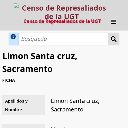
Censo de Represaliados de la UGT
Inicio
Métodos de búsqueda
Limon Santa cruz,
Búsqueda Dinámica
Búsqueda Avanzada
Filtros A-Z
Sacramento
Directorio A-Z
Provincias de nacimiento
Profesión
Cárceles
Condenados a muerte
Condenados a muerte (con busca
Ejecutados
El proyecto
FICHA
dinámica)
Razones y objetivos
El equipo
Colaboradores
Fuentes documentales
Limon Santa cruz,
Apellidos y
Sacramento
Nombre