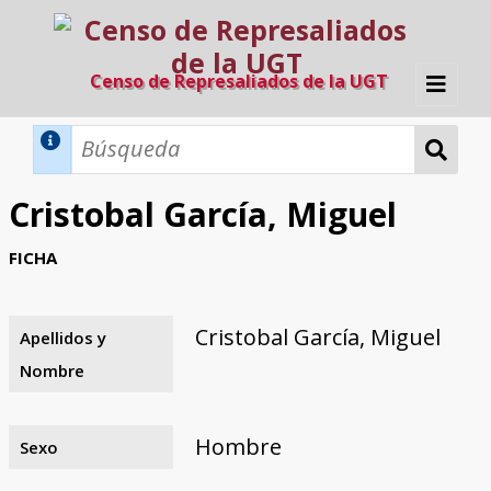
Censo de Represaliados de la UGT
Inicio
Métodos de búsqueda
Cristobal García, Miguel
Búsqueda Dinámica
Búsqueda Avanzada
Filtros A-Z
FICHA
Directorio A-Z
Provincias de nacimiento
Profesión
Cárceles
Condenados a muerte
Condenados a muerte (con busca
Ejecutados
El proyecto
dinámica)
Cristobal García, Miguel
Apellidos y
Razones y objetivos
El equipo
Colaboradores
Fuentes documentales
Nombre
Hombre
Sexo