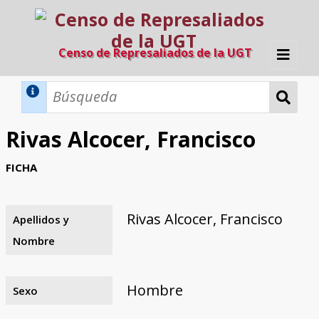
Censo de Represaliados de la UGT
Inicio
Métodos de búsqueda
Rivas Alcocer, Francisco
Búsqueda Dinámica
Búsqueda Avanzada
Filtros A-Z
FICHA
Directorio A-Z
Provincias de nacimiento
Profesión
Cárceles
Condenados a muerte
Condenados a muerte (con busca
Ejecutados
El proyecto
dinámica)
Rivas Alcocer, Francisco
Apellidos y
Razones y objetivos
El equipo
Colaboradores
Fuentes documentales
Nombre
Hombre
Sexo