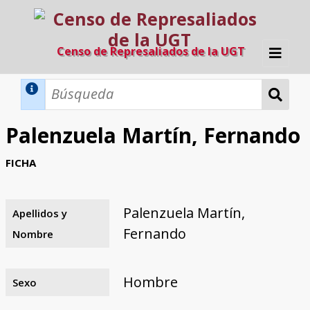
Censo de Represaliados de la UGT
Inicio
Métodos de búsqueda
Palenzuela Martín, Fernando
Búsqueda Dinámica
Búsqueda Avanzada
Filtros A-Z
FICHA
Directorio A-Z
Provincias de nacimiento
Profesión
Cárceles
Condenados a muerte
Condenados a muerte (con busca
Ejecutados
El proyecto
dinámica)
Palenzuela Martín,
Apellidos y
Razones y objetivos
El equipo
Colaboradores
Fuentes documentales
Fernando
Nombre
Hombre
Sexo