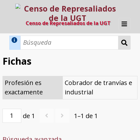
Censo de Represaliados de la UGT
Inicio
Métodos de búsqueda
Fichas
Búsqueda Dinámica
Búsqueda Avanzada
Filtros A-Z
Profesión es
Cobrador de tranvías e
Directorio A-Z
Provincias de nacimiento
Profesión
Cárceles
Condenados a muerte
Condenados a muerte (con busca
Ejecutados
El proyecto
exactamente
industrial
dinámica)
Razones y objetivos
El equipo
Colaboradores
Fuentes documentales
de 1
1–1 de 1
Búsqueda avanzada