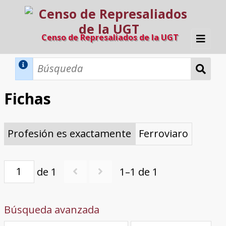
Censo de Represaliados de la UGT
Inicio
Métodos de búsqueda
Fichas
Búsqueda Dinámica
Búsqueda Avanzada
Filtros A-Z
Profesión es exactamente
Ferroviaro
Directorio A-Z
Provincias de nacimiento
Profesión
Cárceles
Condenados a muerte
Condenados a muerte (con busca
Ejecutados
El proyecto
dinámica)
Razones y objetivos
El equipo
Colaboradores
Fuentes documentales
de 1
1–1 de 1
Búsqueda avanzada