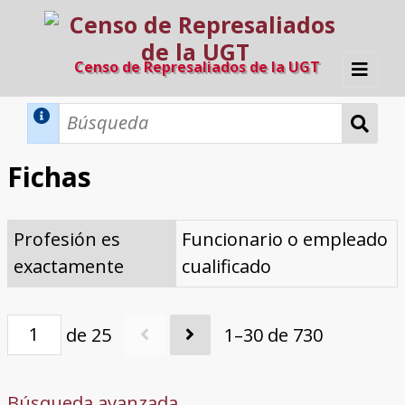
Censo de Represaliados de la UGT
Inicio
Métodos de búsqueda
Fichas
Búsqueda Dinámica
Búsqueda Avanzada
Filtros A-Z
Profesión es
Funcionario o empleado
Directorio A-Z
Provincias de nacimiento
Profesión
Cárceles
Condenados a muerte
Condenados a muerte (con busca
Ejecutados
El proyecto
exactamente
cualificado
dinámica)
Razones y objetivos
El equipo
Colaboradores
Fuentes documentales
de 25
1–30 de 730
Búsqueda avanzada