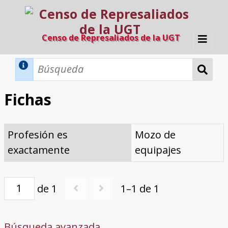
Censo de Represaliados de la UGT
Inicio
Métodos de búsqueda
Fichas
Búsqueda Dinámica
Búsqueda Avanzada
Filtros A-Z
Profesión es
Mozo de
Directorio A-Z
Provincias de nacimiento
Profesión
Cárceles
Condenados a muerte
Condenados a muerte (con busca
Ejecutados
El proyecto
exactamente
equipajes
dinámica)
Razones y objetivos
El equipo
Colaboradores
Fuentes documentales
de 1
1–1 de 1
Búsqueda avanzada