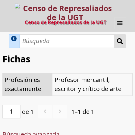
Censo de Represaliados de la UGT
Inicio
Métodos de búsqueda
Fichas
Búsqueda Dinámica
Búsqueda Avanzada
Filtros A-Z
Profesión es
Profesor mercantil,
Directorio A-Z
Provincias de nacimiento
Profesión
Cárceles
Condenados a muerte
Condenados a muerte (con busca
Ejecutados
El proyecto
exactamente
escritor y crítico de arte
dinámica)
Razones y objetivos
El equipo
Colaboradores
Fuentes documentales
de 1
1–1 de 1
Búsqueda avanzada