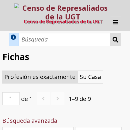
Censo de Represaliados de la UGT
Inicio
Métodos de búsqueda
Fichas
Búsqueda Dinámica
Búsqueda Avanzada
Filtros A-Z
Profesión es exactamente
Su Casa
Directorio A-Z
Provincias de nacimiento
Profesión
Cárceles
Condenados a muerte
Condenados a muerte (con busca
Ejecutados
El proyecto
dinámica)
Razones y objetivos
El equipo
Colaboradores
Fuentes documentales
de 1
1–9 de 9
Búsqueda avanzada