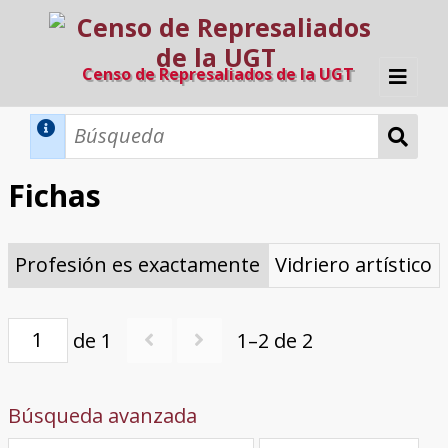
Censo de Represaliados de la UGT
Inicio
Métodos de búsqueda
Fichas
Búsqueda Dinámica
Búsqueda Avanzada
Filtros A-Z
Profesión es exactamente
Vidriero artístico
Directorio A-Z
Provincias de nacimiento
Profesión
Cárceles
Condenados a muerte
Condenados a muerte (con busca
Ejecutados
El proyecto
dinámica)
Razones y objetivos
El equipo
Colaboradores
Fuentes documentales
de 1
1–2 de 2
Búsqueda avanzada