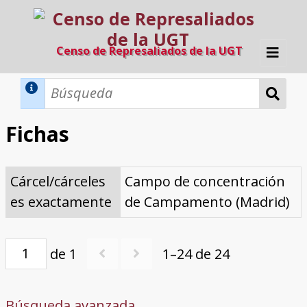
Censo de Represaliados de la UGT
Inicio
Métodos de búsqueda
Fichas
Búsqueda Dinámica
Búsqueda Avanzada
Filtros A-Z
Cárcel/cárceles
Campo de concentración
Directorio A-Z
Provincias de nacimiento
Profesión
Cárceles
Condenados a muerte
Condenados a muerte (con busca
Ejecutados
El proyecto
es exactamente
de Campamento (Madrid)
dinámica)
Razones y objetivos
El equipo
Colaboradores
Fuentes documentales
de 1
1–24 de 24
Búsqueda avanzada