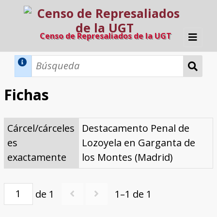
Censo de Represaliados de la UGT
Inicio
Métodos de búsqueda
Fichas
Búsqueda Dinámica
Búsqueda Avanzada
Filtros A-Z
Cárcel/cárceles
Destacamento Penal de
Directorio A-Z
Provincias de nacimiento
Profesión
Cárceles
Condenados a muerte
Condenados a muerte (con busca
Ejecutados
El proyecto
es
Lozoyela en Garganta de
dinámica)
Razones y objetivos
El equipo
Colaboradores
Fuentes documentales
exactamente
los Montes (Madrid)
de 1
1–1 de 1