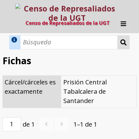
Censo de Represaliados de la UGT
Inicio
Métodos de búsqueda
Fichas
Búsqueda Dinámica
Búsqueda Avanzada
Filtros A-Z
Cárcel/cárceles es
Prisión Central
Directorio A-Z
Provincias de nacimiento
Profesión
Cárceles
Condenados a muerte
Condenados a muerte (con busca
Ejecutados
El proyecto
exactamente
Tabalcalera de
dinámica)
Razones y objetivos
El equipo
Colaboradores
Fuentes documentales
Santander
de 1
1–1 de 1